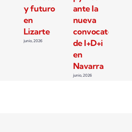
de 33
su
y futur
millones
crecimiento
en
de euros
Lizarte
junio, 2026
del
junio, 2026
Gobierno
de
Navarra
julio, 2026