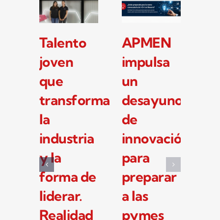
Las
La PYME
Talento
pymes
navarra
joven
industriales
Puertas
que
navarras
Portisa
transf
se
cumple
la
preparan
15 años
industr
para la
con la
y la
nueva
industria
forma 
convocatoria
como
liderar.
de I+D+i
motor de
Realida