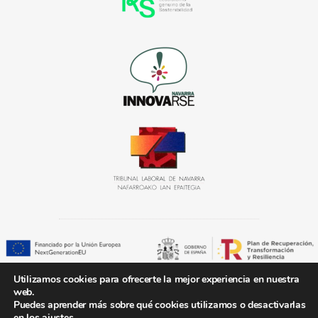
Utilizamos cookies para ofrecerte la mejor experiencia en nuestra
web.
«Solución subvencionada con el kit digital» Plan de Recuperación, Transformación y
Puedes aprender más sobre qué cookies utilizamos o desactivarlas
Resiliencia, España Digital 2025, y Plan de Digitalización de Pymes 2021-2025 de
en los
ajustes
.