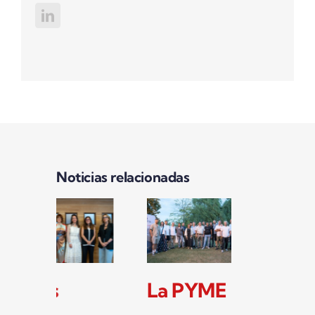
Noticias relacionadas
Las
La PYME
Ta