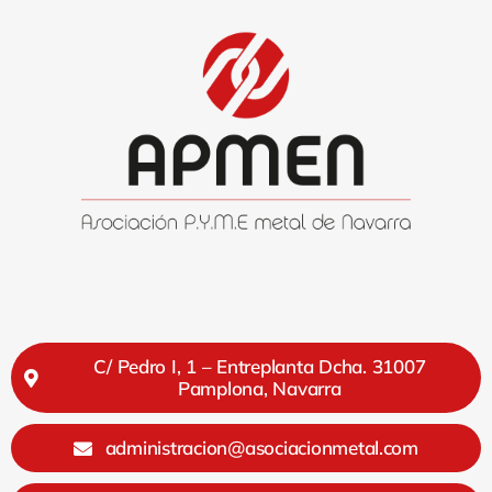
C/ Pedro I, 1 – Entreplanta Dcha. 31007
Pamplona, Navarra
administracion@asociacionmetal.com