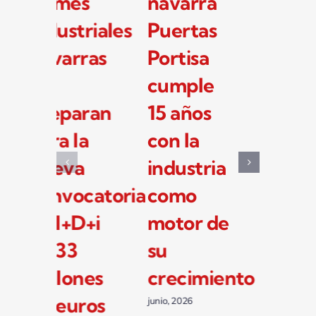
pymes
navarra
jo
industriales
Puertas
q
navarras
Portisa
tr
se
cumple
la
preparan
15 años
in
para la
con la
y 
nueva
industria
fo
convocatoria
como
li
de I+D+i
motor de
Re
de 33
su
y 
millones
crecimiento
en
de euros
Li
junio, 2026