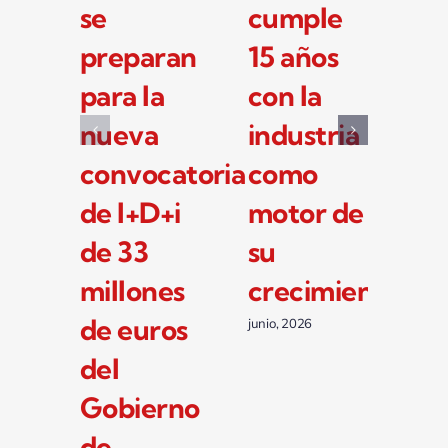
se
cumple
la
preparan
15 años
in
para la
con la
y 
nueva
industria
fo
convocatoria
como
li
de I+D+i
motor de
Re
de 33
su
y 
millones
crecimiento
en
de euros
Li
junio, 2026
del
junio
Gobierno
de