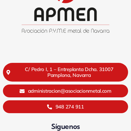
C/ Pedro I, 1 – Entreplanta Dcha. 31007
Pamplona, Navarra
administracion@asociacionmetal.com
948 274 911
Síguenos