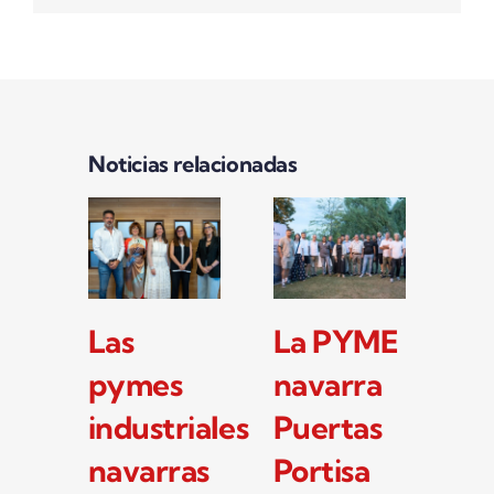
Noticias relacionadas
Las
La PYME
Ta
pymes
navarra
jo
industriales
Puertas
q
navarras
Portisa
tr