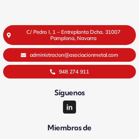
C/ Pedro I, 1 – Entreplanta Dcha. 31007
Pamplona, Navarra
administracion@asociacionmetal.com
948 274 911
Síguenos