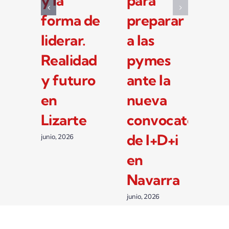
para la
con la
y 
nueva
industria
fo
convocatoria
como
li
de I+D+i
motor de
Re
de 33
su
y 
millones
crecimiento
en
de euros
Li
junio, 2026
del
junio
Gobierno
de
Navarra
julio, 2026