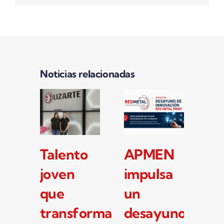
Noticias relacionadas
Las
La PYME
Ta
pymes
navarra
jo
industriales
Puertas
q
navarras
Portisa
tr