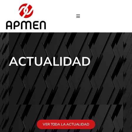
Saltar
al
Toggle
contenido
Navigation
INICIO
QUIÉNES SOMOS
ACTUALIDAD
SERVICIOS
EMPRESAS ASOCIADAS
PROYECTOS
VER TODA LA ACTUALIDAD
CONVENIOS