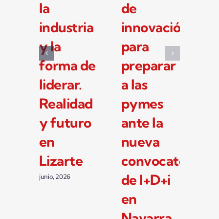
se
cumple
la
preparan
15 años
in
para la
con la
y 
nueva
industria
fo
convocatoria
como
li
de I+D+i
motor de
Re
de 33
su
y 
millones
crecimiento
en
de euros
Li
junio, 2026
del
junio
Gobierno
de