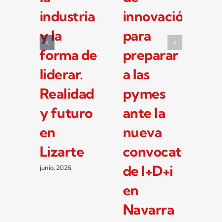
preparan
15 años
in
para la
con la
y 
nueva
industria
fo
convocatoria
como
li
de I+D+i
motor de
Re
de 33
su
y 
millones
crecimiento
en
de euros
Li
junio, 2026
del
junio
Gobierno
de