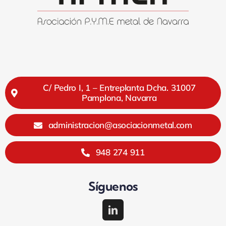
C/ Pedro I, 1 – Entreplanta Dcha. 31007
Pamplona, Navarra
administracion@asociacionmetal.com
948 274 911
Síguenos