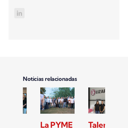
Noticias relacionadas
Las
La PYME
Ta