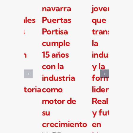
pymes
navarra
jo
industriales
Puertas
q
navarras
Portisa
tr
se
cumple
la
preparan
15 años
in
para la
con la
y 
nueva
industria
fo
convocatoria
como
li
de I+D+i
motor de
Re
de 33
su
y 
millones
crecimiento
en