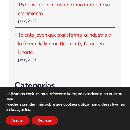
15 años con la industria como motor de su
crecimiento
junio, 2026
Talento joven que transforma la industria y
la forma de liderar. Realidad y futuro en
Lizarte
junio, 2026
Categorías
Utilizamos cookies para ofrecerte la mejor experiencia en nuestra
web.
Puedes aprender más sobre qué cookies utilizamos o desactivarlas
APMEN
en los
ajustes
.
Colaboraciones
Aceptar
Rechazar