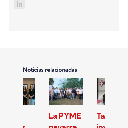
Noticias relacionadas
Las
La PYME
Ta
pymes
navarra
jo