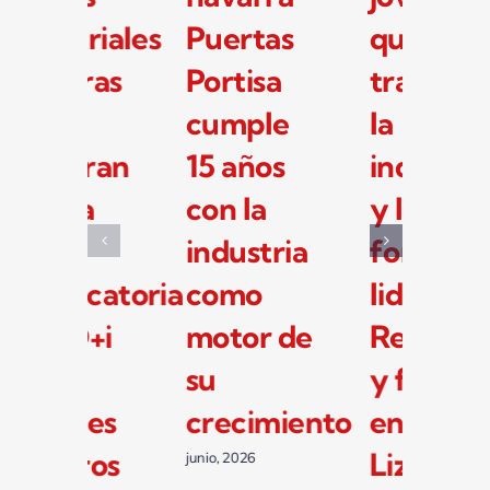
industriales
Puertas
q
navarras
Portisa
tr
se
cumple
la
preparan
15 años
in
para la
con la
y 
nueva
industria
fo
convocatoria
como
li
de I+D+i
motor de
Re
de 33
su
y 
millones
crecimiento
en
de euros
Li
junio, 2026