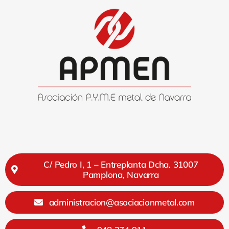
C/ Pedro I, 1 – Entreplanta Dcha. 31007
Pamplona, Navarra
administracion@asociacionmetal.com