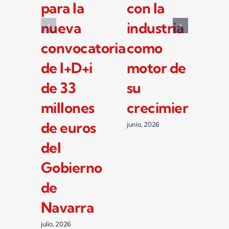
para la
con la
y 
nueva
industria
fo
convocatoria
como
li
de I+D+i
motor de
Re
de 33
su
y 
millones
crecimiento
en
de euros
Li
junio, 2026
del
junio
Gobierno
de
Navarra
julio, 2026