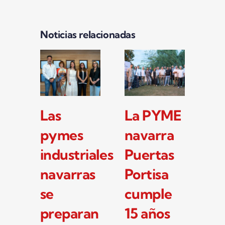
Noticias relacionadas
Las
La PYME
Ta
pymes
navarra
jo
industriales
Puertas
q
navarras
Portisa
tr
se
cumple
la
preparan
15 años
in