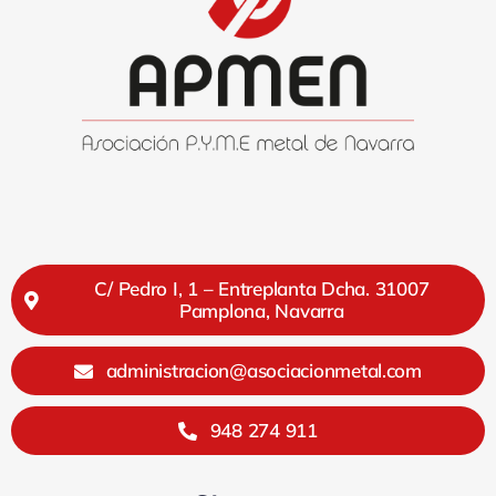
C/ Pedro I, 1 – Entreplanta Dcha. 31007
Pamplona, Navarra
administracion@asociacionmetal.com
948 274 911