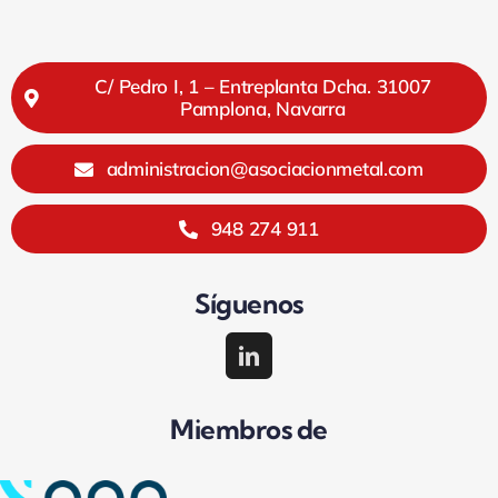
C/ Pedro I, 1 – Entreplanta Dcha. 31007
Pamplona, Navarra
administracion@asociacionmetal.com
948 274 911
Síguenos
Miembros de