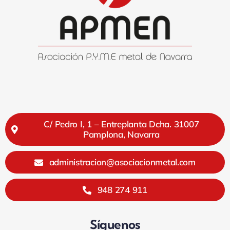
C/ Pedro I, 1 – Entreplanta Dcha. 31007
Pamplona, Navarra
administracion@asociacionmetal.com
948 274 911
Síguenos