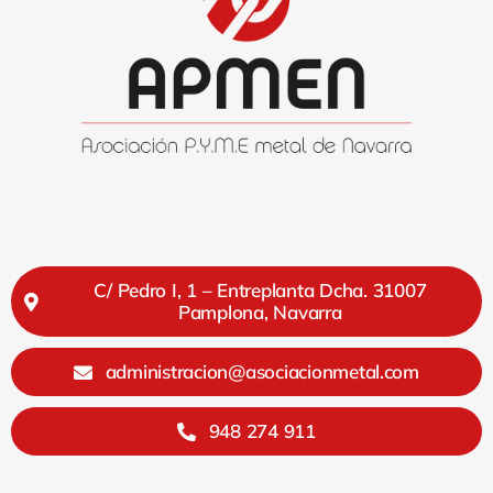
C/ Pedro I, 1 – Entreplanta Dcha. 31007
Pamplona, Navarra
administracion@asociacionmetal.com
948 274 911