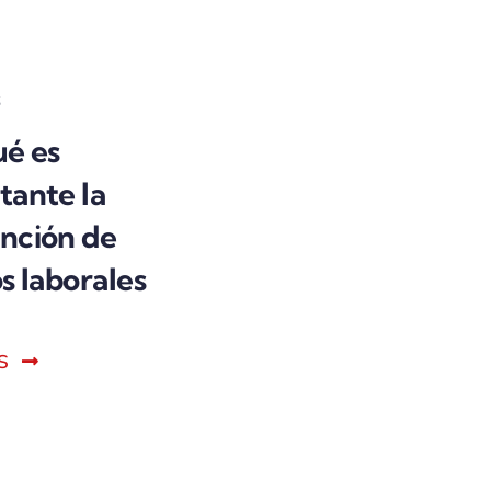
6
ué es
tante la
nción de
s laborales
S