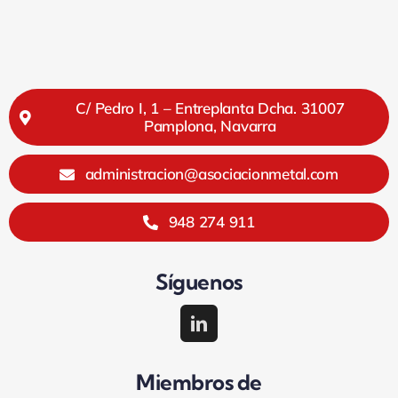
C/ Pedro I, 1 – Entreplanta Dcha. 31007
Pamplona, Navarra
administracion@asociacionmetal.com
948 274 911
Síguenos
Miembros de