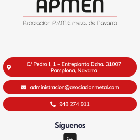
C/ Pedro I, 1 – Entreplanta Dcha. 31007
Pamplona, Navarra
administracion@asociacionmetal.com
948 274 911
Síguenos