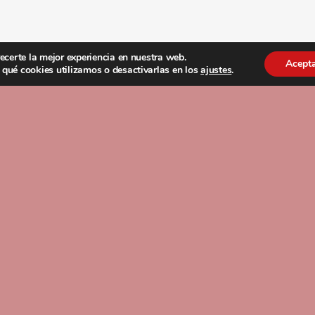
ecerte la mejor experiencia en nuestra web.
Acept
qué cookies utilizamos o desactivarlas en los
ajustes
.
C/ Pedro I, 1 – Entreplanta Dcha. 31007 Pamplona, Nava
administracion@asociacionmetal.com
948 274 911