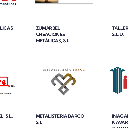
LICAS
ZUMARBEL
TALLER
CREACIONES
S.L.U.
METÁLICAS, S.L.
, S.L.
METALISTERIA BARCO,
INAGAL
S.L.
NAVAR