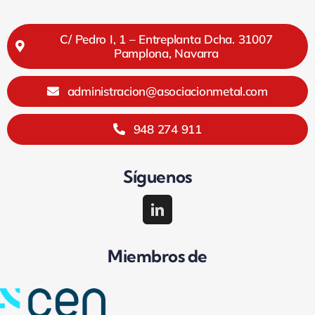
C/ Pedro I, 1 – Entreplanta Dcha. 31007
Pamplona, Navarra
administracion@asociacionmetal.com
948 274 911
Síguenos
Miembros de