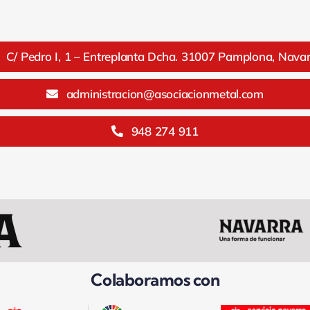
C/ Pedro I, 1 – Entreplanta Dcha. 31007 Pamplona, Nava
administracion@asociacionmetal.com
948 274 911
Colaboramos con