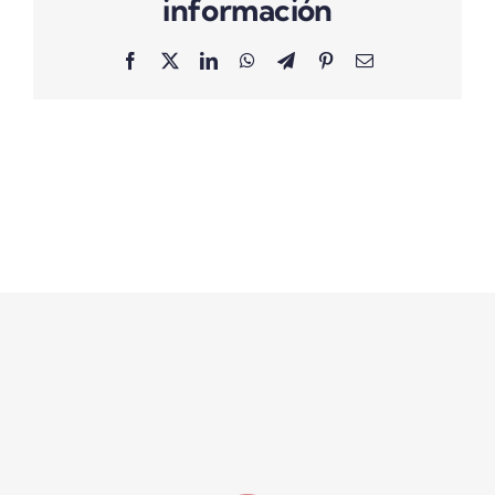
información
Facebook
X
LinkedIn
WhatsApp
Telegram
Pinterest
Correo
electrónico