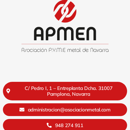
C/ Pedro I, 1 – Entreplanta Dcha. 31007
Pamplona, Navarra
administracion@asociacionmetal.com
948 274 911