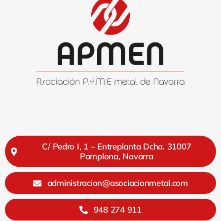
C/ Pedro I, 1 – Entreplanta Dcha. 31007
Pamplona, Navarra
administracion@asociacionmetal.com
948 274 911