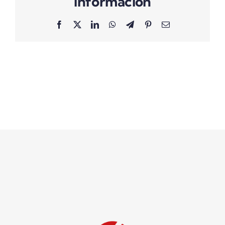
información
Facebook
X
LinkedIn
WhatsApp
Telegram
Pinterest
Correo
electrónico