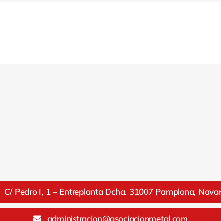
C/ Pedro I, 1 – Entreplanta Dcha. 31007 Pamplona, Nava
administracion@asociacionmetal.com