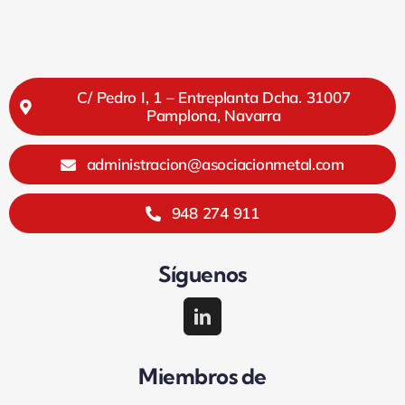
C/ Pedro I, 1 – Entreplanta Dcha. 31007
Pamplona, Navarra
administracion@asociacionmetal.com
948 274 911
Síguenos
Miembros de