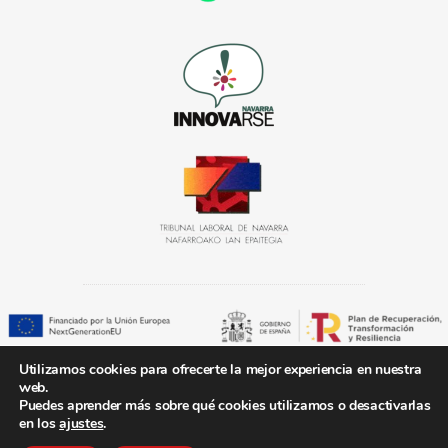
Utilizamos cookies para ofrecerte la mejor experiencia en nuestra
«Solución subvencionada con el kit digital» Plan de Recuperación, Transformación y
web.
Resiliencia, España Digital 2025, y Plan de Digitalización de Pymes 2021-2025 de
Puedes aprender más sobre qué cookies utilizamos o desactivarlas
los fondos Next Generation de la UE.
en los
ajustes
.