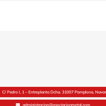
C/ Pedro I, 1 – Entreplanta Dcha. 31007 Pamplona, Nava
administracion@asociacionmetal.com