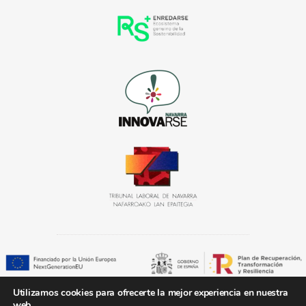
Utilizamos cookies para ofrecerte la mejor experiencia en nuestra
«Solución subvencionada con el kit digital» Plan de Recuperación, Transformación y
web.