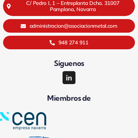
C/ Pedro I, 1 – Entreplanta Dcha. 31007
Pamplona, Navarra
administracion@asociacionmetal.com
948 274 911
Síguenos
Miembros de