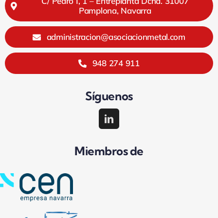
C/ Pedro I, 1 – Entreplanta Dcha. 31007
Pamplona, Navarra
administracion@asociacionmetal.com
948 274 911
Síguenos
Miembros de