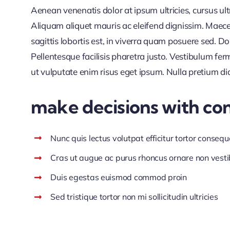
Aenean venenatis dolor at ipsum ultricies, cursus ul
Aliquam aliquet mauris ac eleifend dignissim. Maece
sagittis lobortis est, in viverra quam posuere sed. 
Pellentesque facilisis pharetra justo. Vestibulum f
ut vulputate enim risus eget ipsum. Nulla pretium di
make decisions with co
Nunc quis lectus volutpat efficitur tortor consequ
Cras ut augue ac purus rhoncus ornare non vest
Duis egestas euismod commod proin
Sed tristique tortor non mi sollicitudin ultricies