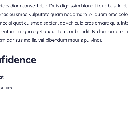
trices diam consectetur. Duis dignissim blandit faucibus. In 
nas euismod vulputate quam nec ornare. Aliquam eros dolor, 
Donec aliquet euismod sapien, ac vehicula eros ornare quis. I
ermentum magna eget augue tempor blandit. Nullam ornare, ero
am ac risus mollis, vel bibendum mauris pulvinar.
nfidence
at
ibulum