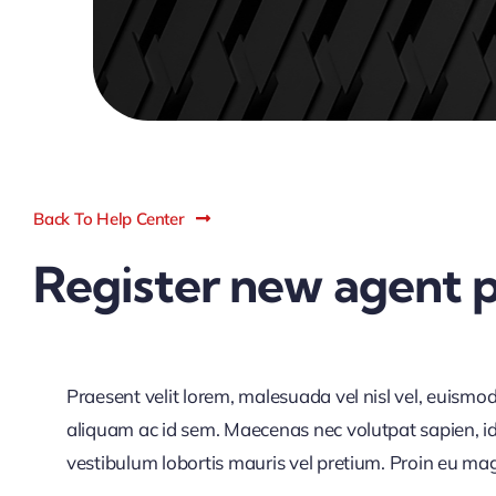
Back To Help Center
Register new agent p
Praesent velit lorem, malesuada vel nisl vel, euismo
aliquam ac id sem. Maecenas nec volutpat sapien, id 
vestibulum lobortis mauris vel pretium. Proin eu magna