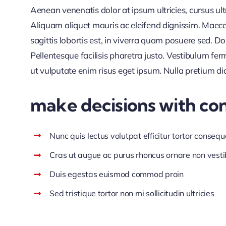
Aenean venenatis dolor at ipsum ultricies, cursus ul
Aliquam aliquet mauris ac eleifend dignissim. Maece
sagittis lobortis est, in viverra quam posuere sed. 
Pellentesque facilisis pharetra justo. Vestibulum f
ut vulputate enim risus eget ipsum. Nulla pretium di
make decisions with co
Nunc quis lectus volutpat efficitur tortor consequ
Cras ut augue ac purus rhoncus ornare non vest
Duis egestas euismod commod proin
Sed tristique tortor non mi sollicitudin ultricies