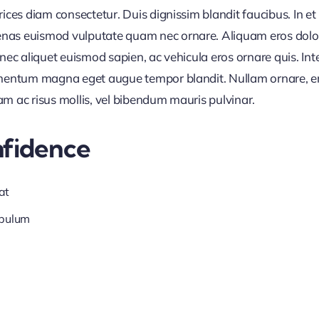
trices diam consectetur. Duis dignissim blandit faucibus. In 
nas euismod vulputate quam nec ornare. Aliquam eros dolor, 
Donec aliquet euismod sapien, ac vehicula eros ornare quis. I
ermentum magna eget augue tempor blandit. Nullam ornare, ero
am ac risus mollis, vel bibendum mauris pulvinar.
nfidence
at
ibulum