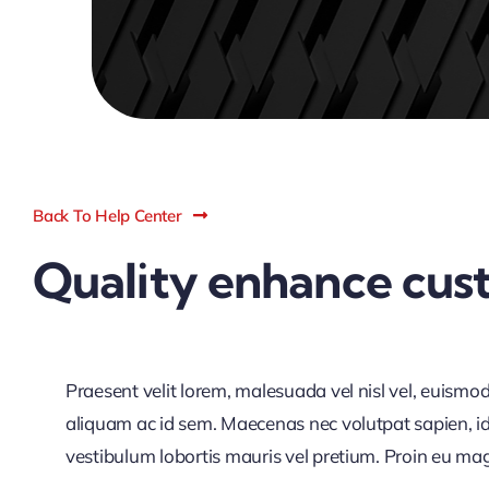
Back To Help Center
Quality enhance cus
Praesent velit lorem, malesuada vel nisl vel, euismo
aliquam ac id sem. Maecenas nec volutpat sapien, id 
vestibulum lobortis mauris vel pretium. Proin eu magna